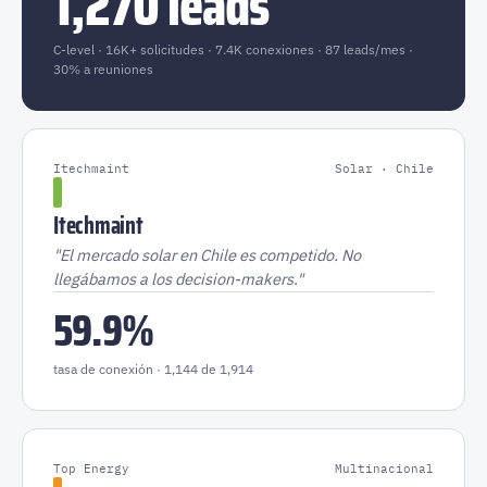
1,270 leads
C-level · 16K+ solicitudes · 7.4K conexiones · 87 leads/mes ·
30% a reuniones
Itechmaint
Solar · Chile
Itechmaint
"El mercado solar en Chile es competido. No
llegábamos a los decision-makers."
59.9%
tasa de conexión · 1,144 de 1,914
Top Energy
Multinacional