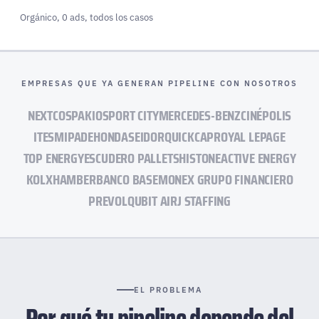
Orgánico, 0 ads, todos los casos
EMPRESAS QUE YA GENERAN PIPELINE CON NOSOTROS
NEXTCO
SPAKIO
SPORT CITY
MERCEDES-BENZ
CINÉPOLIS
ITESM
IPADE
HONDA
SEIDOR
QUICKCAP
ROYAL LEPAGE
TOP ENERGY
ESCUDERO PALLETS
HISTONE
ACTIVE ENERGY
KOL
XHAMBER
BANCO BASE
MONEX GRUPO FINANCIERO
PREVOL
QUBIT AI
RJ STAFFING
EL PROBLEMA
Por qué tu pipeline depende del