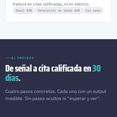
traduce en citas calificadas, no en silencio.
Email B2B
Generación de leads B2B
Sin spam
EL PROCESO
De señal a cita calificada en
30
días
.
Cuatro pasos concretos. Cada uno con un output
medible. Sin pasos ocultos ni "esperar y ver".