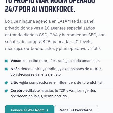
TU PROPIO
WAR ROOM
OPERADO
24/7 POR AI WORKFORCE.
Lo que ninguna agencia en LATAM te da: panel
privado donde ves a 10 agentes especializados
entrando diario a GSC, GA4 y herramientas SEO, con
señales de compra B2B mapeadas a C-levels,
mensajes outbound listos y plan operativo visible.
Vanadio
escribe tu brief estratégico cada amanecer.
Neón
detecta hires, funding y expansiones de tu ICP,
con decisores y mensaje listo.
Litio
vigila competidores e influencers de tu watchlist.
Cerebro editable
: ajustas tu ICP y voz, los agentes
obedecen en la siguiente corrida.
Conoce el War Room →
Ver al AI Workforce