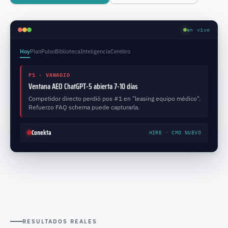
en vivo
Hoy
Plan
Pulso
Biblioteca
Inteligencia
Cerebro
P1 · VANADIO
Ventana AEO ChatGPT-5 abierta 7-10 días
Competidor directo perdió pos #1 en "leasing equipo médico".
Refuerzo FAQ schema puede capturarla.
Conekta
HIRE · CMO NUEVO
RESULTADOS REALES