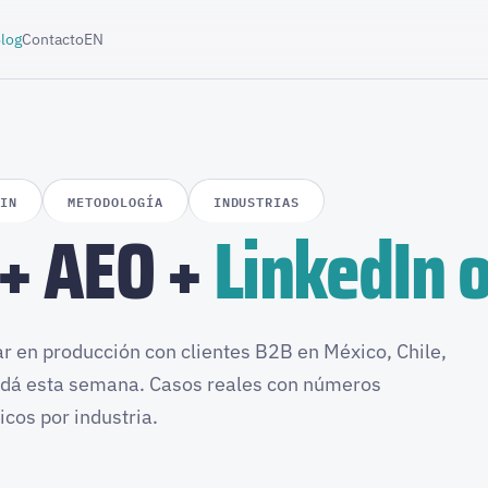
log
Contacto
EN
DIN
METODOLOGÍA
INDUSTRIAS
 + AEO +
LinkedIn 
r en producción con clientes B2B en México, Chile,
adá esta semana. Casos reales con números
icos por industria.