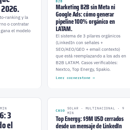
B2B
 2026.
Marketing B2B sin Meta ni
Google Ads: cómo generar
to-ranking y la
pipeline 100% orgánico en
no o contratar
LATAM.
 gana el modelo
El sistema de 3 pilares orgánicos
(LinkedIn con señales +
SEO/AEO/GEO + email contexto)
que está reemplazando a los ads en
B2B LATAM. Casos verificables:
Nextco, Top Energy, Spakio.
Leer cornerstone →
 MIN
SOLAR · MULTINACIONAL · 9
6: 3
CASO
·
MIN
Top Energy: $9M USD cerrados
o el
desde un mensaje de LinkedIn