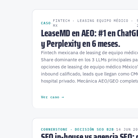
FINTECH · LEASING EQUIPO MÉDICO ·
CASO
·
·
MX
LeaseMD en AEO: #1 en ChatG
y Perplexity en 6 meses.
Fintech mexicana de leasing de equipo médico
Share dominante en los 3 LLMs principales pa
opciones de leasing de equipo médico Méxic
inbound calificado, leads que llegan como C
hospital privado. Mecánica AEO/GEO comple
Ver caso →
CORNERSTONE · DECISIÓN SEO B2B
·
14 JUN 2
SEO in-house vs agencia SEO: