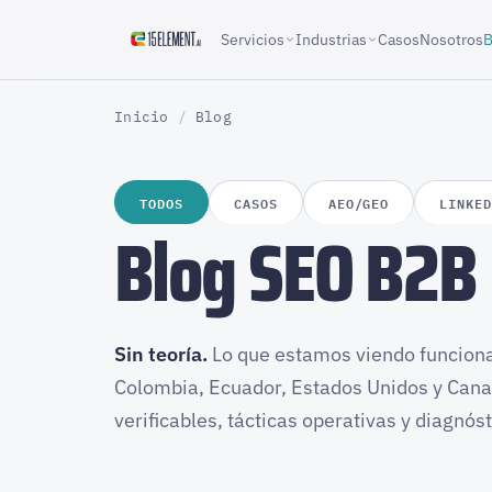
Servicios
Industrias
Casos
Nosotros
B
Inicio
/
Blog
TODOS
CASOS
AEO/GEO
LINKE
Blog SEO B2B
Sin teoría.
Lo que estamos viendo funciona
Colombia, Ecuador, Estados Unidos y Can
verificables, tácticas operativas y diagnóst