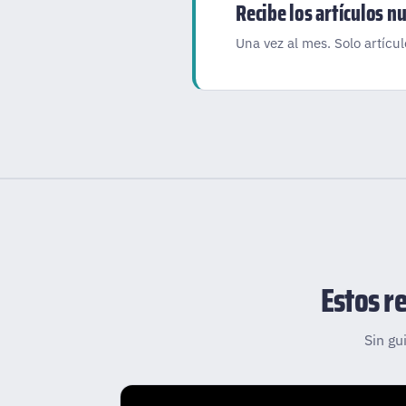
Recibe los artículos n
Una vez al mes. Solo artícu
Estos r
Sin gu