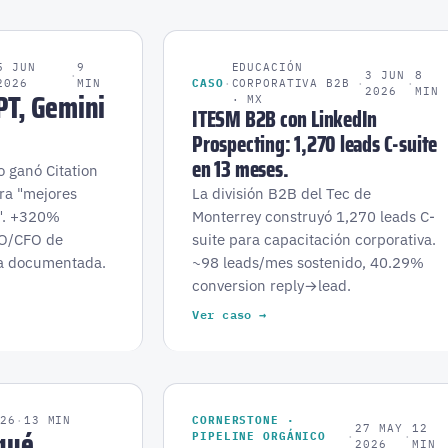
5 JUN
9
EDUCACIÓN
·
3 JUN
8
2026
MIN
CASO
·
CORPORATIVA B2B
·
·
PT, Gemini
2026
MIN
· MX
ITESM B2B con LinkedIn
Prospecting: 1,270 leads C-suite
en 13 meses.
 ganó Citation
ra "mejores
La división B2B del Tec de
o". +320%
Monterrey construyó 1,270 leads C-
MO/CFO de
suite para capacitación corporativa.
ta documentada.
~98 leads/mes sostenido, 40.29%
conversion reply→lead.
Ver caso →
026
·
13 MIN
CORNERSTONE ·
 qué
27 MAY
12
PIPELINE ORGÁNICO
·
·
2026
MIN