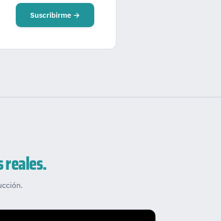
Suscribirme →
s reales.
ucción.