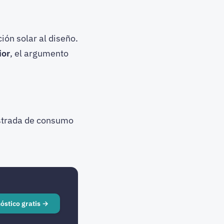
ón solar al diseño.
ior
, el argumento
strada de consumo
óstico gratis →