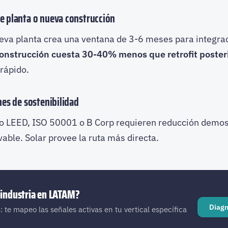
de planta o nueva construcción
eva planta crea una ventana de 3-6 meses para integraci
onstrucción cuesta 30-40% menos que retrofit poster
rápido.
nes de sostenibilidad
 LEED, ISO 50001 o B Corp requieren reducción demo
able. Solar provee la ruta más directa.
 industria en LATAM?
Diagn
: te mapeo las señales activas en tu vertical específica