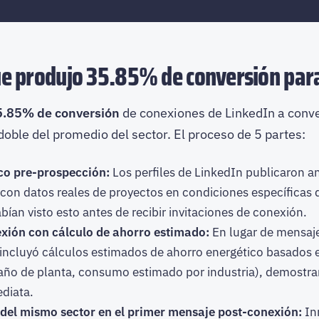
ue produjo 35.85% de conversión par
5.85% de conversión
de conexiones de LinkedIn a conv
 doble del promedio del sector. El proceso de 5 partes:
co pre-prospección:
Los perfiles de LinkedIn publicaron an
l con datos reales de proyectos en condiciones específicas d
bían visto esto antes de recibir invitaciones de conexión.
xión con cálculo de ahorro estimado:
En lugar de mensaje
incluyó cálculos estimados de ahorro energético basados 
año de planta, consumo estimado por industria), demostra
ediata.
 del mismo sector en el primer mensaje post-conexión:
In