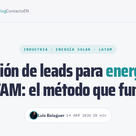
log
Contacto
EN
INDUSTRIA · ENERGÍA SOLAR · LATAM
ión de leads para
ener
AM: el método que fu
Luis Balaguer
·
·
14 ABR 2026
10 min