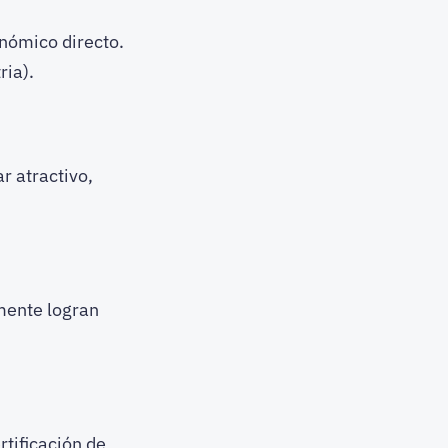
nómico directo.
ia).
r atractivo,
mente logran
tificación de