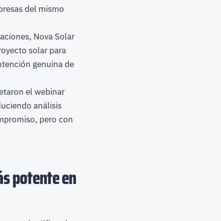
presas del mismo
zaciones, Nova Solar
oyecto solar para
 intención genuina de
taron el webinar
oduciendo análisis
compromiso, pero con
ás potente en