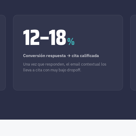
12–18
%
Conversión respuesta → cita calificada
Una vez que responden, el email contextual los
lleva a cita con muy bajo dropoff.