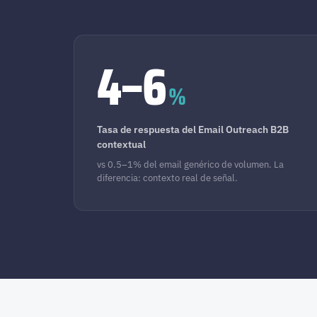
4–6
%
Tasa de respuesta del Email Outreach B2B
contextual
vs 0.5–1% del email genérico de volumen. La
diferencia: contexto real de señal.