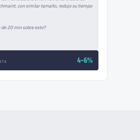
chmaint, con similar tamaño, redujo su tiempo
 de 20 min sobre esto?
4–6%
STA