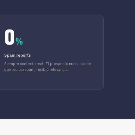
0
%
Spam reports
Siempre contexto real. El prospecto nunca siente
que recibió spam, recibió relevancia.