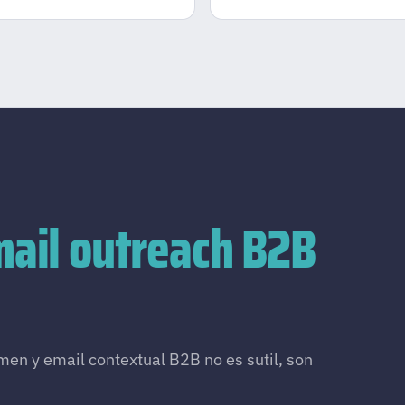
ail outreach B2B
men y email contextual B2B no es sutil, son