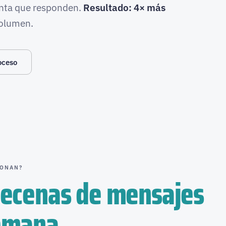
unta que responden.
Resultado: 4× más
volumen.
oceso
IONAN?
ecenas de mensajes
semana.