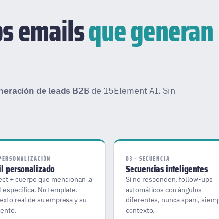
s emails
que generan
neración de leads B2B
de 15Element AI. Sin
 PERSONALIZACIÓN
03 · SECUENCIA
l personalizado
Secuencias inteligentes
ect + cuerpo que mencionan la
Si no responden, follow-ups
l específica. No template.
automáticos con ángulos
exto real de su empresa y su
diferentes, nunca spam, siem
ento.
contexto.