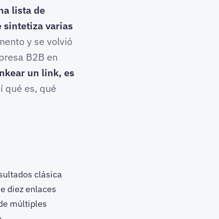
a lista de
sintetiza varias
ento y se volvió
mpresa B2B en
nkear un link, es
 qué es, qué
ultados clásica
de diez enlaces
de múltiples
ó.