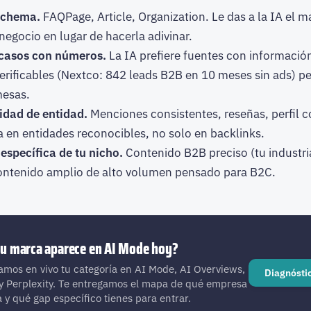
schema.
FAQPage, Article, Organization. Le das a la IA el 
negocio en lugar de hacerla adivinar.
 casos con números.
La IA prefiere fuentes con informació
verificables (Nextco: 842 leads B2B en 10 meses sin ads) p
mesas.
idad de entidad.
Menciones consistentes, reseñas, perfil c
a en entidades reconocibles, no solo en backlinks.
específica de tu nicho.
Contenido B2B preciso (tu industri
ontenido amplio de alto volumen pensado para B2C.
 tu marca aparece en AI Mode hoy?
amos en vivo tu categoría en AI Mode, AI Overviews,
Diagnósti
y Perplexity. Te entregamos el mapa de qué empresa
a y qué gap específico tienes para entrar.