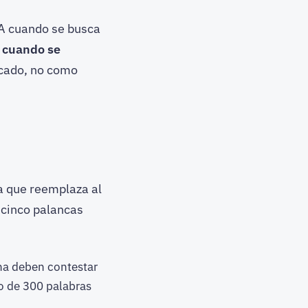
IA cuando se busca
 cuando se
ficado, no como
ina que reemplaza al
s cinco palancas
na deben contestar
o de 300 palabras