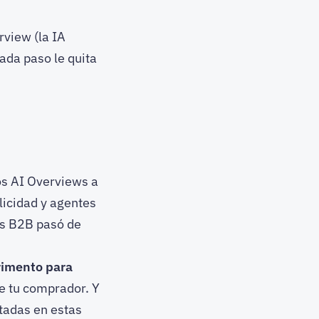
erview (la IA
Cada paso le quita
os AI Overviews a
licidad y agentes
as B2B pasó de
rimento para
 tu comprador. Y
tadas en estas