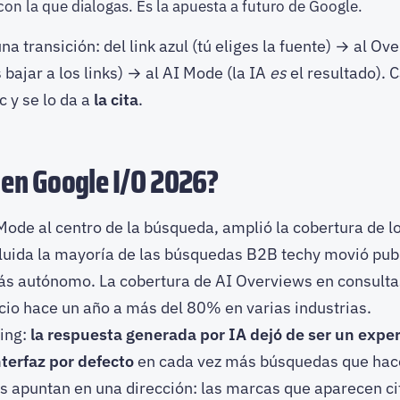
con la que dialogas. Es la apuesta a futuro de Google.
na transición: del link azul (tú eliges la fuente) → al Ov
bajar a los links) → al AI Mode (la IA
es
el resultado). 
c y se lo da a
la cita
.
en Google I/O 2026?
ode al centro de la búsqueda, amplió la cobertura de l
luida la mayoría de las búsquedas B2B techy movió pub
s autónomo. La cobertura de AI Overviews en consult
cio hace un año a más del 80% en varias industrias.
ing:
la respuesta generada por IA dejó de ser un expe
nterfaz por defecto
en cada vez más búsquedas que hace
s apuntan en una dirección: las marcas que aparecen ci