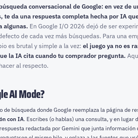
búsqueda conversacional de Google: en vez de un
, te da una respuesta completa hecha por IA que 
 a algunas.
En Google I/O 2026 dejó de ser experim
r defecto de cada vez más búsquedas. Para una e
io es brutal y simple a la vez:
el juego ya no es ra
que la IA cita cuando tu comprador pregunta.
Aquí
hacer al respecto.
gle AI Mode?
 de búsqueda donde Google reemplaza la página de res
ón con IA
. Escribes (o hablas) una consulta, y en lugar 
 respuesta redactada por Gemini que junta información 
reguntar
en el mismo hilo, y enlaza a las fuentes que us