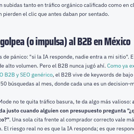
 subidas tanto en tráfico orgánico calificado como en c
 pierden el clic que antes daban por sentado.
 golpea (o impulsa) al B2B en México
s de pánico: "si la IA responde, nadie entra a mi sitio".
 de alto volumen. Pero el B2B nunca jugó ahí.
Como ya ex
EO B2B y SEO genérico
, el B2B vive de keywords de bajo
 150 búsquedas al mes, donde cada una es un decision-
Mode no te quita tráfico basura, te da algo más valioso:
a justo cuando alguien con presupuesto pregunta "¿q
co?"
. Una sola cita frente al comprador correcto vale má
ón. El riesgo real no es que la IA responda; es que respo