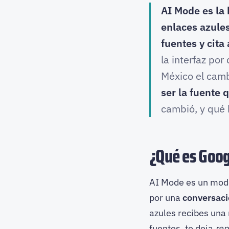
AI Mode es la 
enlaces azules
fuentes y cita
la interfaz po
México el camb
ser la fuente 
cambió, y qué 
¿Qué es Goo
AI Mode es un modo
por una
conversaci
azules recibes una
fuentes, te deja
rep