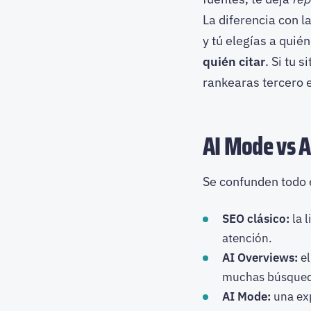
La diferencia con l
y tú elegías a quién
quién citar
. Si tu 
rankearas tercero e
AI Mode vs AI
Se confunden todo e
SEO clásico:
la l
atención.
AI Overviews:
el
muchas búsquedas
AI Mode:
una ex