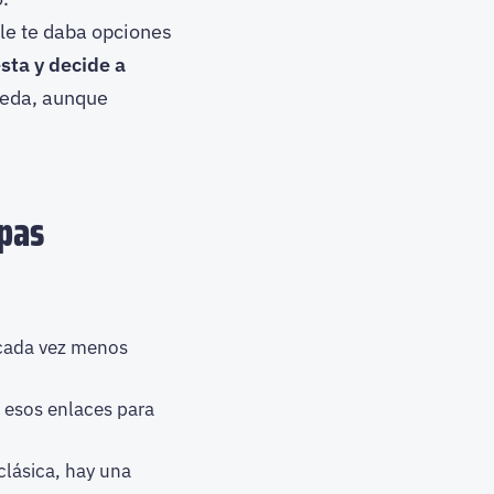
gle te daba opciones
sta y decide a
queda, aunque
apas
a cada vez menos
 esos enlaces para
clásica, hay una