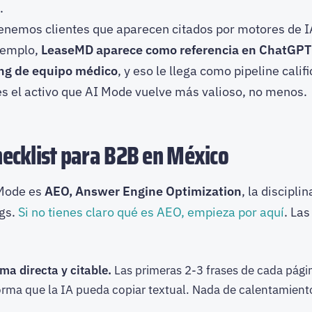
.
Tenemos clientes que aparecen citados por motores de 
ejemplo,
LeaseMD aparece como referencia en ChatGPT
ing de equipo médico
, y eso le llega como pipeline cali
 es el activo que AI Mode vuelve más valioso, no menos.
hecklist para B2B en México
 Mode es
AEO, Answer Engine Optimization
, la discipl
gs.
Si no tienes claro qué es AEO, empieza por aquí
. La
a directa y citable.
Las primeras 2-3 frases de cada pági
orma que la IA pueda copiar textual. Nada de calentamient