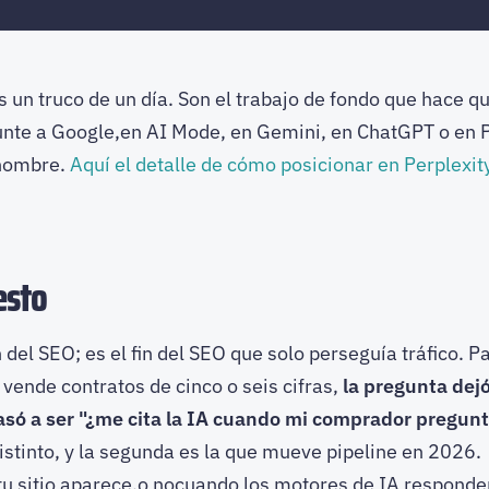
 un truco de un día. Son el trabajo de fondo que hace q
nte a Google,en AI Mode, en Gemini, en ChatGPT o en Pe
 nombre.
Aquí el detalle de cómo posicionar en Perplexit
esto
n del SEO; es el fin del SEO que solo perseguía tráfico.
vende contratos de cinco o seis cifras,
la pregunta dej
pasó a ser "¿me cita la IA cuando mi comprador pregun
istinto, y la segunda es la que mueve pipeline en 2026.
 tu sitio aparece,o nocuando los motores de IA responde