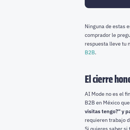
Ninguna de estas es
comprador le pregu
respuesta lleve tu
B2B
.
El cierre hon
AI Mode no es el fi
B2B en México que 
visitas tengo?" y 
requieren trabajo d
Si quieres saber si