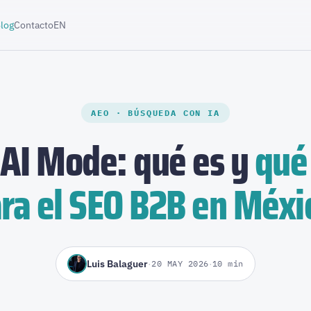
log
Contacto
EN
AEO · BÚSQUEDA CON IA
 AI Mode: qué es y
qué
ra el SEO B2B en Méxi
Luis Balaguer
·
·
20 MAY 2026
10 min