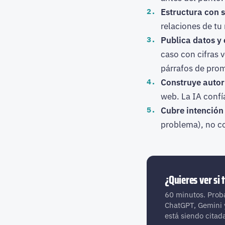
Estructura con 
relaciones de tu 
Publica datos y
caso con cifras 
párrafos de pro
Construye autor
web. La IA confí
Cubre intención 
problema), no c
¿Quieres ver si
60 minutos. Prob
ChatGPT, Gemini 
está siendo citad