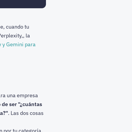
ue, cuando tu
rplexity,, la
y y Gemini para
 Para una empresa
ó de ser "¿cuántas
ta?"
. Las dos cosas
n por tu categoría,