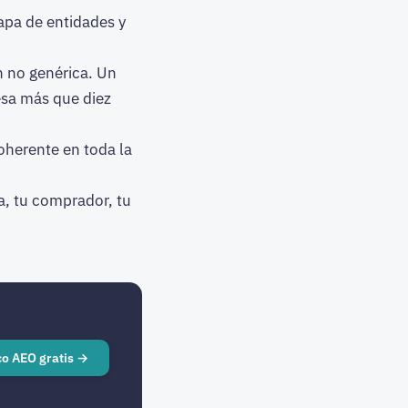
mapa de entidades y
n no genérica. Un
esa más que diez
oherente en toda la
a, tu comprador, tu
co AEO gratis →